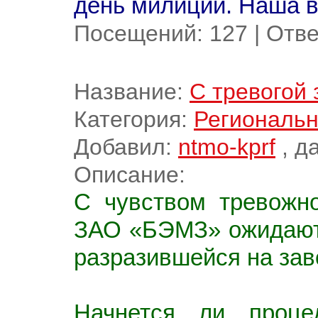
день милиции. Наша в
Посещений:
127
|
Отве
Название:
С тревогой 
Категория:
Региональн
Добавил:
ntmo-kprf
, д
Описание:
С чувством тревожн
ЗАО «БЭМЗ» ожидают 
разразившейся на зав
Начнется ли процед