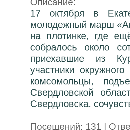
Описание:
17 октября в Екате
молодежный марш «Ан
на плотинке, где е
собралось около со
приехавшие из Ку
участники окружног
комсомольцы, подъ
Свердловской облас
Свердловска, сочувс
Посещений:
131
|
Отве