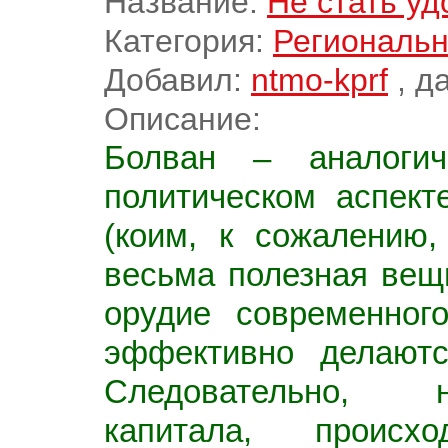
Название:
Не стать у
Категория:
Региональн
Добавил:
ntmo-kprf
, д
Описание:
Болван – аналогич
политическом аспект
(коим, к сожалению,
весьма полезная вещь
орудие современног
эффективно делаютс
Следовательно, н
капитала, происх