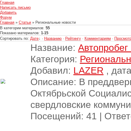
Главная
Написать письмо
Добавить
Форум
Главная
»
Статьи
» Региональные новости
В категории материалов
:
55
Показано материалов
:
1-15
Сортировать по
:
Дате
↓
·
Названию
·
Рейтингу
·
Комментариям
·
Просмот
Название:
Автопробег 
Категория:
Региональн
Добавил:
LAZER
, дата
Описание: В преддвер
Октябрьской Социали
свердловские коммуни
Посещений:
41
|
Ответ