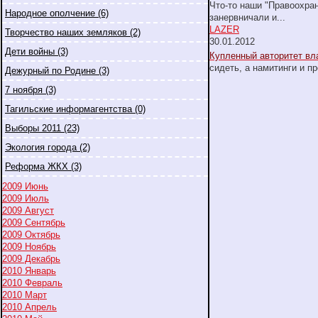
Что-то наши "Правоохра
Народное ополчение (6)
занервничали и
...
LAZER
Творчество наших земляков (2)
30.01.2012
Дети войны (3)
Купленный авторитет вл
сидеть, а намитинги и п
Дежурный по Родине (3)
7 ноября (3)
Тагильские информагентства (0)
Выборы 2011 (23)
Экология города (2)
Реформа ЖКХ (3)
2009 Июнь
2009 Июль
2009 Август
2009 Сентябрь
2009 Октябрь
2009 Ноябрь
2009 Декабрь
2010 Январь
2010 Февраль
2010 Март
2010 Апрель