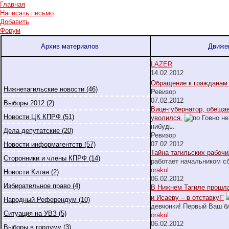
Главная
Написать письмо
Добавить
Форум
Архив материалов
Движен
LAZER
14.02.2012
Обращение к гражданам
Нижнетагильские новости (46)
Ревизор
07.02.2012
Выборы 2012 (2)
Вице-губернатор, обеща
Новости ЦК КПРФ (51)
уволился.
Говно не
нибудь.
Дела депутатские (20)
Ревизор
07.02.2012
Новости информагентств (57)
Тайна тагильских рабочи
Сторонники и члены КПРФ (14)
работает начальником с
orakul
Новости Китая (2)
06.02.2012
Избирательное право (4)
В Нижнем Тагиле прошла
и Исаеву – в отставку!"
Народный Референдум (10)
девчонки! Первый Ваш б
Ситуация на УВЗ (5)
orakul
06.02.2012
Выборы в гордуму (3)