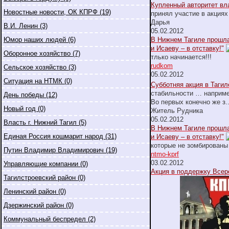
Купленный авторитет вл
Новостные новости, ОК КПРФ (19)
принял участие в акциях
Дарья
В.И. Ленин (3)
05.02.2012
Юмор наших людей (6)
В Нижнем Тагиле прошла
и Исаеву – в отставку!"
Оборонное хозяйство (7)
тлько начинается!!!
rudkom
Сельское хозяйство (3)
05.02.2012
Ситуация на НТМК (0)
Субботняя акция в Тагил
стабильности … наприм
День победы (12)
Во первых конечно же з
.
Новый год (0)
Житель Рудника
05.02.2012
Власть г. Нижний Тагил (5)
В Нижнем Тагиле прошла
Единая Россия кошмарит народ (31)
и Исаеву – в отставку!"
которые не зомбированы
Путин Владимир Владимирович (19)
ntmo-kprf
03.02.2012
Управляющие компании (0)
Акция в поддержку Всер
Тагилстроевский район (0)
Ленинский район (0)
Дзержинский район (0)
Коммунальный беспредел (2)