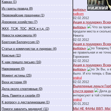
Кавказ (1)
Из газеты правда (8)
выборы»
rudkom
Первомайские праздники (1)
02.02.2012
Дорожное хозяйство (7)
Акция в поддержку Всер
выборы»
Что за прово
ЖКХ, ТСЖ, ТОС, ЖСК и т.д. (2)
продали места и скольк
Новости комсомола (4)
Никита
02.02.2012
Братская Белоруссия (2)
Акция в поддержку Всер
выборы»
Товарищ Г
Статьи о коммунистах и лидерах (4)
не правильная и не точн
Красные (11)
Горожанин
02.02.2012
К нам пришло письмо (16)
Акция в поддержку Всер
Наркомания (0)
выборы»
Эх Вы, а 
было. И кто теперь с Ва
Момент истины (25)
orakul
02.02.2012
Вехи истории (9)
Выделенные деньги Гор
Дела около спортивные (0)
спустя время
Дела да
интересуют в той степени
День Памяти и скорби (0)
orakul
К вопросу о десталинизации (1)
30.01.2012
МЫ НЕ ФАНЫ ВВП, МЫ
Помоги завалить медведя! (11)