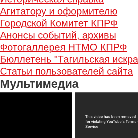
Агитатору и оформителю
Городской Комитет КПРФ
Анонсы событий, архивы
Фотогаллерея НТМО КПРФ
Бюллетень "Тагильская искра
Статьи пользователей сайта
Мультимедиа