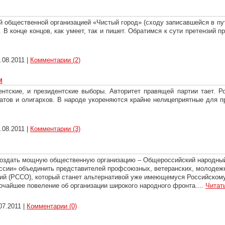
ой общественной организацией «Чистый город» (сходу записавшейся в 
. В конце концов, как умеет, так и пишет. Обратимся к сути претензий
.08.2011
|
Комментарии (2)
м
тские, и президентские выборы. Авторитет правящей партии тает. Р
ов и олигархов. В народе укореняются крайне нелицеприятные для пр
.08.2011
|
Комментарии (3)
создать мощную общественную организацию – Общероссийский народный
оссии» объединить представителей профсоюзных, ветеранских, молодеж
ций (РССО), который станет альтернативой уже имеющемуся Российском
сочайшее повеление об организации широкого народного фронта.
...
Читат
07.2011
|
Комментарии (0)