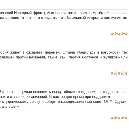
путинский Народный фронт), был напечатан фельетон Артёма Черепанова
 предъявляемых автором к издателям «Тагильской искры» и коммунистам
оссия живет в ожидании перемен. Страна убедилась в пагубности так
авящей партии названия, такие, как «партия болтунов и жуликов» или
 фронт – с целью позволить непартийным гражданам претендовать на
ных и женских организаций. В настоящее время при поддержке
у студенческому союзу и войдет в координационный совет ОНФ. Одним
ь дальше »