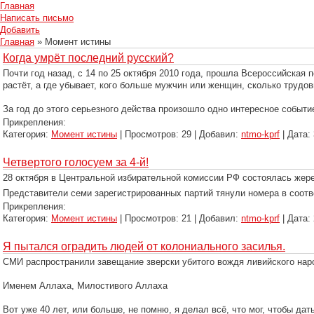
Главная
Написать письмо
Добавить
Главная
» Момент истины
Когда умрёт последний русский?
Почти год назад, с 14 по 25 октября 2010 года, прошла Всероссийская 
растёт, а где убывает, кого больше мужчин или женщин, сколько трудов
За год до этого серьезного действа произошло одно интересное событи
Прикрепления:
Категория:
Момент истины
| Просмотров: 29 | Добавил:
ntmo-kprf
| Дата:
Четвертого голосуем за 4-й!
28 октября в Центральной избирательной комиссии РФ состоялась жер
Представители семи зарегистрированных партий тянули номера в соотв
Прикрепления:
Категория:
Момент истины
| Просмотров: 21 | Добавил:
ntmo-kprf
| Дата:
Я пытался оградить людей от колониального засилья.
СМИ распространили завещание зверски убитого вождя ливийского на
Именем Аллаха, Милостивого Аллаха
Вот уже 40 лет, или больше, не помню, я делал всё, что мог, чтобы да