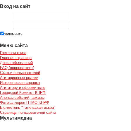
Вход на сайт
запомнить
Меню сайта
Гостевая книга
Главная страница
Доска объявлений
FAQ (вопрос/ответ)
Статьи пользователей
Агитационные ролики
Историческая справка
Агитатору и оформителю
Городской Комитет КПРФ
Анонсы событий, архивы
Фотогаллерея НТМО КПРФ
Бюллетень "Тагильская искра"
Страницы пользователей сайта
Мультимедиа