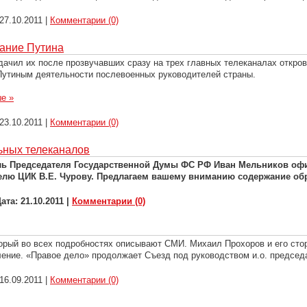
27.10.2011
|
Комментарии (0)
вание Путина
адачил их после прозвучавших сразу на трех главных телеканалах откро
а Путиным деятельности послевоенных руководителей страны.
е »
23.10.2011
|
Комментарии (0)
ьных телеканалов
ель Председателя Государственной Думы ФС РФ Иван Мельников оф
телю ЦИК В.Е. Чурову. Предлагаем вашему вниманию содержание об
Дата:
21.10.2011
|
Комментарии (0)
рый во всех подробностях описывают СМИ. Михаил Прохоров и его сторо
ление. «Правое дело» продолжает Съезд под руководством и.о. председ
16.09.2011
|
Комментарии (0)