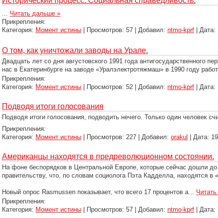
Исторический процесс. Социальная справедливость.
...
Читать дальше »
Прикрепления:
Категория:
Момент истины
| Просмотров: 57 | Добавил:
ntmo-kprf
| Дата:
О том, как уничтожали заводы на Урале.
Двадцать лет со дня августовского 1991 года антигосударственного п
нас в Екатеринбурге на заводе «Уралэлектротяжмаш» в 1990 году работ
Прикрепления:
Категория:
Момент истины
| Просмотров: 52 | Добавил:
ntmo-kprf
| Дата:
Подводя итоги голосования
Подводя итоги голосования, подводить нечего. Только один человек сч
Прикрепления:
Категория:
Момент истины
| Просмотров: 227 | Добавил:
orakul
| Дата:
19
Американцы находятся в предреволюционном состоянии.
На фоне беспорядков в Центральной Европе, которые сейчас дошли до 
правительству, что, по словам социолога Пэта Кадделла, находятся в
Новый опрос Rasmussen показывает, что всего 17 процентов а
...
Читать
Прикрепления:
Категория:
Момент истины
| Просмотров: 57 | Добавил:
ntmo-kprf
| Дата: