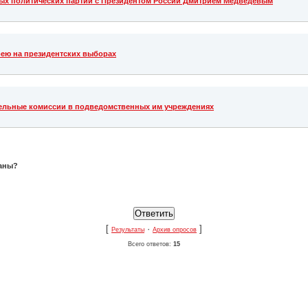
ных политических партий с Президентом России Дмитрием Медведевым
рею на президентских выборах
тельные комиссии в подведомственных им учреждениях
раны?
[
·
]
Результаты
Архив опросов
Всего ответов:
15