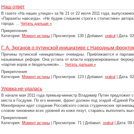
Наш ответ
В газете «На наших улицах» за № 21 от 22 июля 2011 года, выпускаем
«Паразиты навсегда». «Не будем слишком строги к стилистике» автора
города.
...
Читать дальше »
Прикрепления:
Категория:
Момент истины
| Просмотров: 130 | Добавил:
orakul
| Дата:
02
Г. А. Зюганов о путинской инициативе с Народным фронто
Причины путинской «инициативы» очевидны. Приближаются и парламен
называемых реформ. Она устала от власти коррумпированных бюрократ
«партия воров и бездельников».
...
Читать дальше »
Прикрепления:
Категория:
Момент истины
| Просмотров: 123 | Добавил:
orakul
| Дата:
02
Уловка не удалась
В начале мая 2011 года премьер-министр Владимир Путин предложил 
места в Госдуме. По его мнению, фронт должен под эгидой «Единой Р
Минобрнауки идет создание Российского союза студенческих организа
словом чиновники всех уровней из кожи лезут, стараясь выполнить вы
Прикрепления:
Категория:
Момент истины
| Просмотров: 71 | Добавил:
orakul
| Дата:
09.