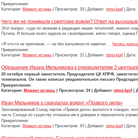
Прикрепления:
Категория:
Момент истины
| Просмотров: 18 | Добавил:
ntmo-kprf
| Дата:
Чего же не понимали советские вожди? Ответ на высказы
Этот вопрос, судя по звонкам в редакцию наших читателей, немало оз
Путина. И больше всего задела их своеобразная, мягко говоря, оценк
«Я что-то не припомню, — не без вальяжности заметил
...
Читать дальш
Прикрепления:
Категория:
Момент истины
| Просмотров: 22 | Добавил:
ntmo-kprf
| Дата:
Обращение Ивана Мельникова к руководителям 3 централ
20 октября первый заместитель Председателя ЦК КПРФ, заместит
телеканалов. Он также написал уведомительное письмо Председа
Прикрепления:
Категория:
Момент истины
| Просмотров: 24 | Добавил:
ntmo-kprf
| 
Иван Мельников о скандалах вокруг «Правого дела»
Запланированный Съезд партии «Правое дело» вылился в скандал, кото
часть Съезда по существу отказала им в доверии и перехватила управ
Прикрепления:
Категория:
Момент истины
| Просмотров: 43 | Добавил:
ntmo-kprf
| Дата: