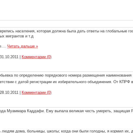
перепись населения, которая должна была дать ответы на глобальные го
ых мигрантов и т.д
е.
...
Читать дальше »
31.10.2011
|
Комментарии (0)
ебьевка по определению порядкового номера размещения наименования 
етствии с датой регистрации их избирательного объединения. От КПРФ 
28.10.2011
|
Комментарии (0)
рода Муаммара Каддафи. Ему выпала великая честь умереть, защищая Р
ть людям дома, больницы, школы; когда они были голодны, я кормил их,