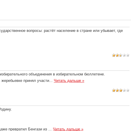
сударственное вопросы: растёт население в стране или убывает, где
избирательного объединения в избирательном бюллетене.
в жеребьевке принял участи
...
Читать дальше »
одину.
 даже превратил Бенгази из
...
Читать дальше »