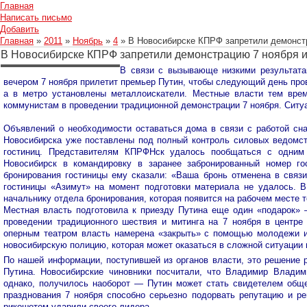
Главная
Написать письмо
Добавить
Главная
»
2011
»
Ноябрь
»
4
» В Новосибирске КПРФ запретили демонстр
В Новосибирске КПРФ запретили демонстрацию 7 ноября из
В связи с вызывающе низкими результата
вечером 7 ноября прилетит премьер Путин, чтобы следующий день пров
а в метро установлены металлоискатели. Местные власти тем врем
коммунистам в проведении традиционной демонстрации 7 ноября. Ситуа
Объявлений о необходимости оставаться дома в связи с работой снай
Новосибирска уже поставлены под полный контроль силовых ведомст
гостиниц. Представителям КПРФНск удалось пообщаться с одним
Новосибирск в командировку в заранее забронированный номер го
бронирования гостиницы ему сказали: «Ваша бронь отменена в связ
гостиницы «Азимут» на момент подготовки материала не удалось. 
начальнику отдела бронирования, которая появится на рабочем месте т
Местная власть подготовила к приезду Путина еще один «подарок»
проведении традиционного шествия и митинга на 7 ноября в центр
оперным театром власть намерена «закрыть» с помощью молодежи и
новосибирскую полицию, которая может оказаться в сложной ситуации 
По нашей информации, поступившей из органов власти, это решение 
Путина. Новосибирские чиновники посчитали, что Владимир Владим
однако, получилось наоборот — Путин может стать свидетелем обще
празднования 7 ноября способно серьезно подорвать репутацию и р
рикошетом ударили своего лидера…